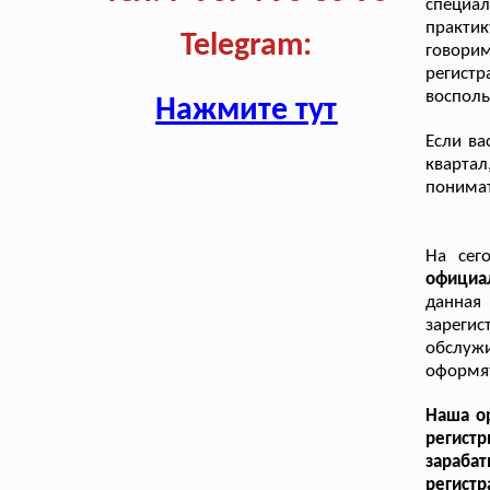
специа
практи
Telegram:
говори
регистр
восполь
Нажмите тут
Если ва
кварта
понимат
На сег
официа
данна
зареги
обслужи
оформят
Наша ор
регис
зараба
регист